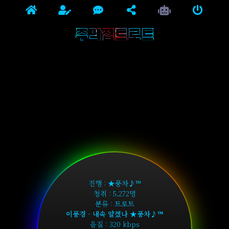
주막집트로트
진행 : ★풍차♪™
청취 : 5,272명
분류 : 트로트
이풍경 - 내속 알겠나 ★풍차♪™
음질 : 320 kbps