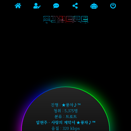
주막집트로트
진행 : ★풍차♪™
청취 : 5,375명
분류 : 트로트
임현주 - 사랑의 계약서 ★풍차♪™
음질 : 320 kbps