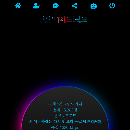
주막집트로트
진행 : ♧낭만의커피
청취 : 5,265명
분류 : 트로트
송 이 - 사랑은 다시 안으리 ─♧낭만의커피
음질 : 320 kbps