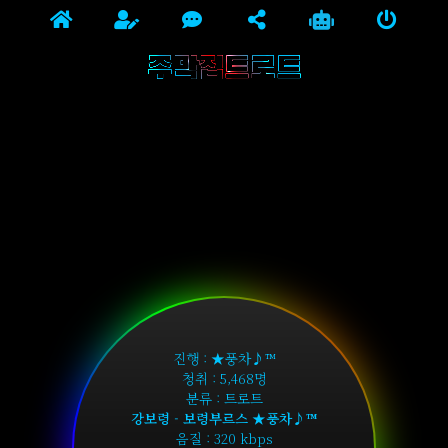
주막집트로트
진행 : ★풍차♪™
청취 : 5,468명
분류 : 트로트
강보령 - 보령부르스 ★풍차♪™
음질 : 320 kbps